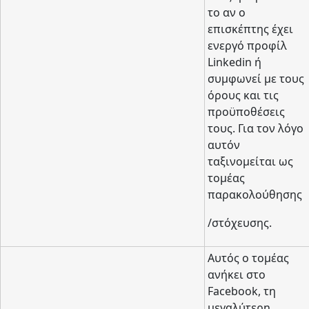
το αν ο
επισκέπτης έχει
ενεργό προφίλ
Linkedin ή
συμφωνεί με τους
όρους και τις
προϋποθέσεις
τους. Για τον λόγο
αυτόν
ταξινομείται ως
τομέας
παρακολούθησης
/στόχευσης.
Αυτός ο τομέας
ανήκει στο
Facebook, τη
μεγαλύτερη