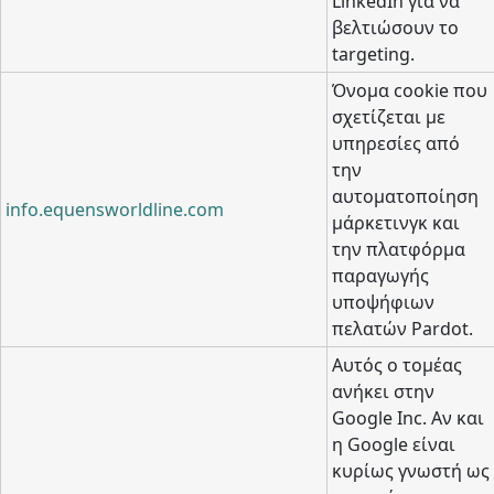
LinkedIn για να
βελτιώσουν το
targeting.
Όνομα cookie που
σχετίζεται με
υπηρεσίες από
την
αυτοματοποίηση
info.equensworldline.com
μάρκετινγκ και
την πλατφόρμα
παραγωγής
υποψήφιων
πελατών Pardot.
Αυτός ο τομέας
ανήκει στην
Google Inc. Αν και
η Google είναι
κυρίως γνωστή ως